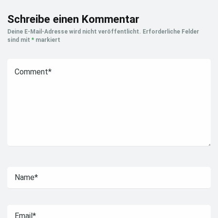
Schreibe einen Kommentar
Deine E-Mail-Adresse wird nicht veröffentlicht.
Erforderliche Felder
sind mit
*
markiert