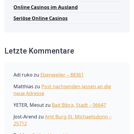
Online Casinos im Ausland
Seriöse Online Casinos
Letzte Kommentare
Adi ruko
zu
Ebenweiler – 88361
Matthias
zu
Post nachsenden lassen an die
neue Adresse
YETER, Mesut
zu
Bad Bibra, Stadt – 06647
Jost-Arend
zu
Amt Burg-St. Michaelisdonn –
25712