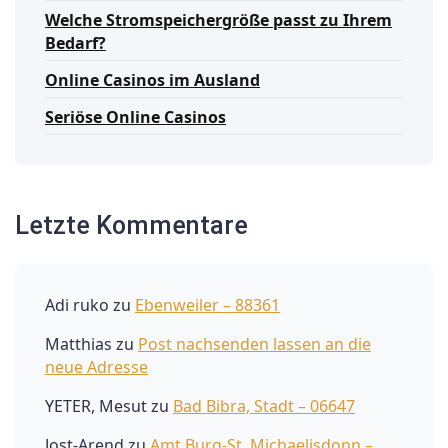
Welche Stromspeichergröße passt zu Ihrem
Bedarf?
Online Casinos im Ausland
Seriöse Online Casinos
Letzte Kommentare
Adi ruko
zu
Ebenweiler – 88361
Matthias
zu
Post nachsenden lassen an die
neue Adresse
YETER, Mesut
zu
Bad Bibra, Stadt – 06647
Jost-Arend
zu
Amt Burg-St. Michaelisdonn –