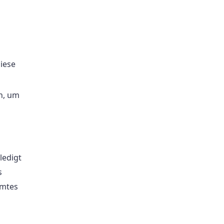
iese
n, um
ledigt
s
Amtes