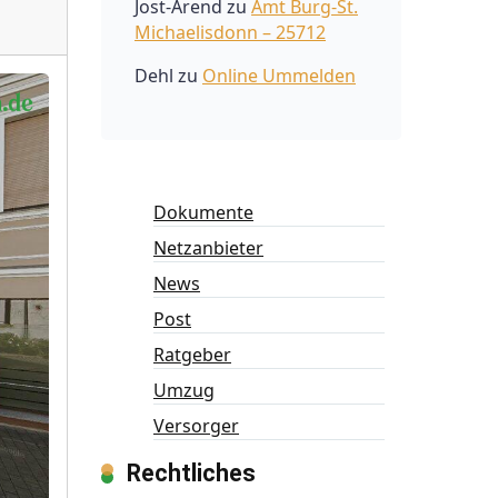
Jost-Arend
zu
Amt Burg-St.
Michaelisdonn – 25712
Dehl
zu
Online Ummelden
Dokumente
Netzanbieter
News
Post
Ratgeber
Umzug
Versorger
Rechtliches