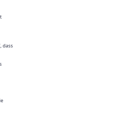
t
, dass
s
ie