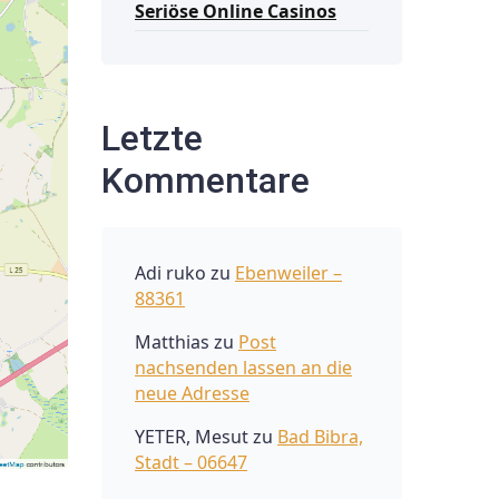
Seriöse Online Casinos
Letzte
Kommentare
Adi ruko
zu
Ebenweiler –
88361
Matthias
zu
Post
nachsenden lassen an die
neue Adresse
YETER, Mesut
zu
Bad Bibra,
Stadt – 06647