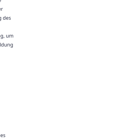
er
g des
ng, um
eldung
ies