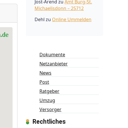
Jost-Arend
zu
Amt Burg-St.
Michaelisdonn – 25712
Dehl
zu
Online Ummelden
Dokumente
Netzanbieter
News
Post
Ratgeber
Umzug
Versorger
Rechtliches