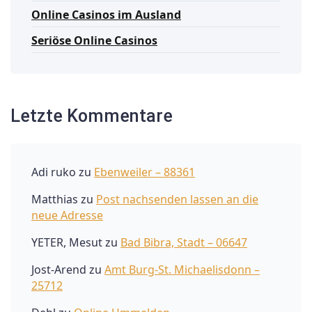
Online Casinos im Ausland
Seriöse Online Casinos
Letzte Kommentare
Adi ruko
zu
Ebenweiler – 88361
Matthias
zu
Post nachsenden lassen an die
neue Adresse
YETER, Mesut
zu
Bad Bibra, Stadt – 06647
Jost-Arend
zu
Amt Burg-St. Michaelisdonn –
25712