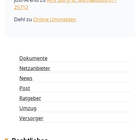
Jost-Arend
zu
Amt Burg-St. Michaelisdonn –
25712
Dehl
zu
Online Ummelden
Dokumente
Netzanbieter
News
Post
Ratgeber
Umzug
Versorger