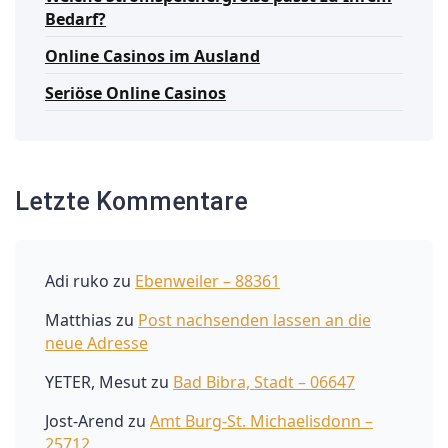
Bedarf?
Online Casinos im Ausland
Seriöse Online Casinos
Letzte Kommentare
Adi ruko
zu
Ebenweiler – 88361
Matthias
zu
Post nachsenden lassen an die
neue Adresse
YETER, Mesut
zu
Bad Bibra, Stadt – 06647
Jost-Arend
zu
Amt Burg-St. Michaelisdonn –
25712