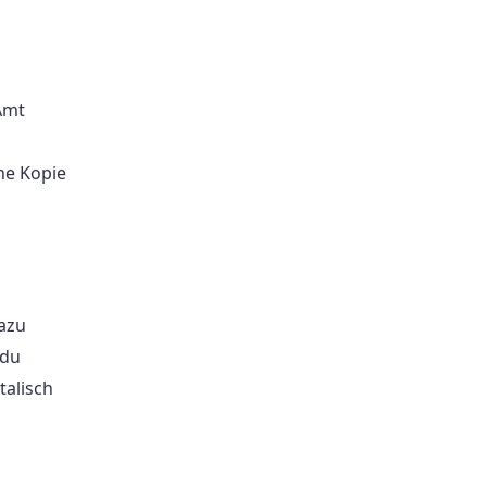
Amt
ne Kopie
azu
 du
talisch