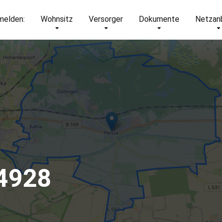
elden:
Wohnsitz
Versorger
Dokumente
Netzan
04928