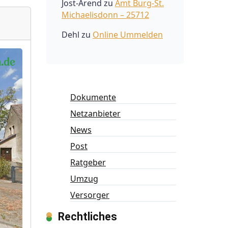
Jost-Arend
zu
Amt Burg-St.
Michaelisdonn – 25712
Dehl
zu
Online Ummelden
Dokumente
Netzanbieter
News
Post
Ratgeber
Umzug
Versorger
Rechtliches