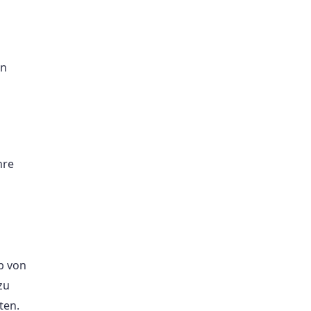
en
hre
lb von
zu
ten.