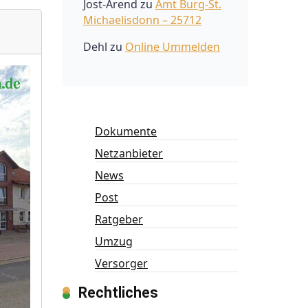
Jost-Arend
zu
Amt Burg-St.
Michaelisdonn – 25712
Dehl
zu
Online Ummelden
Dokumente
Netzanbieter
News
Post
Ratgeber
Umzug
Versorger
Rechtliches