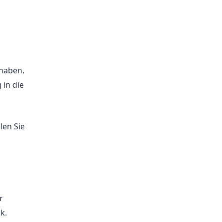
 haben,
in die
len Sie
r
k.