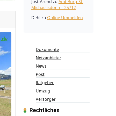
Jost-Arend
zu
Amt Burg-St.
Michaelisdonn – 25712
Dehl
zu
Online Ummelden
Dokumente
Netzanbieter
News
Post
Ratgeber
Umzug
Versorger
Rechtliches