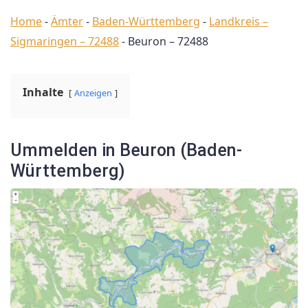
Home
-
Ämter
-
Baden-Württemberg
-
Landkreis –
Sigmaringen – 72488
-
Beuron – 72488
Inhalte
Anzeigen
Ummelden in Beuron (Baden-
Württemberg)