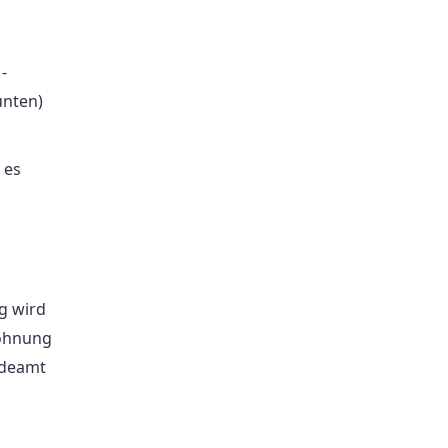
-
nten)
 es
g wird
Wohnung
ldeamt