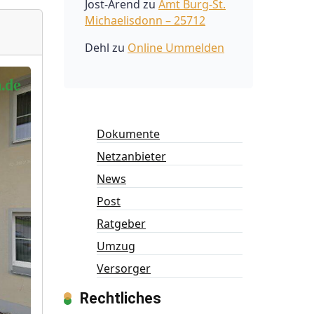
Jost-Arend
zu
Amt Burg-St.
Michaelisdonn – 25712
Dehl
zu
Online Ummelden
Dokumente
Netzanbieter
News
Post
Ratgeber
Umzug
Versorger
Rechtliches