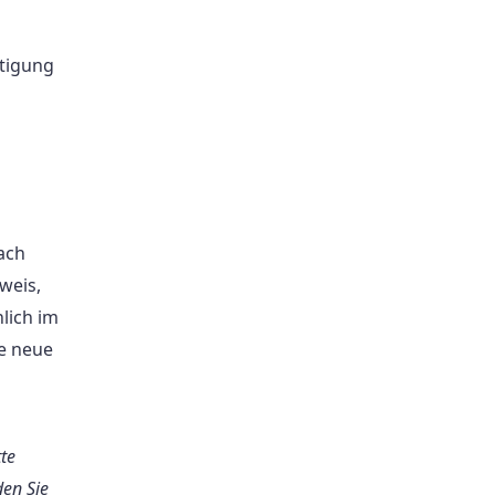
ätigung
ach
weis,
lich im
e neue
te
den Sie