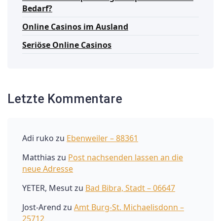
Bedarf?
Online Casinos im Ausland
Seriöse Online Casinos
Letzte Kommentare
Adi ruko
zu
Ebenweiler – 88361
Matthias
zu
Post nachsenden lassen an die
neue Adresse
YETER, Mesut
zu
Bad Bibra, Stadt – 06647
Jost-Arend
zu
Amt Burg-St. Michaelisdonn –
25712