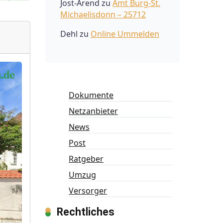
Jost-Arend
zu
Amt Burg-St.
Michaelisdonn – 25712
Dehl
zu
Online Ummelden
Dokumente
Netzanbieter
News
Post
Ratgeber
Umzug
Versorger
Rechtliches