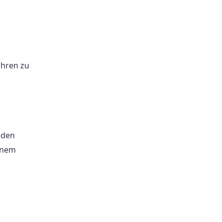
ühren zu
lden
inem