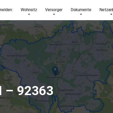
elden:
Wohnsitz
Versorger
Dokumente
Netzan
M – 92363