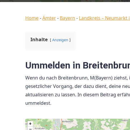
Home
-
Ämter
-
Bayern
-
Landkreis – Neumarkt i
Inhalte
Anzeigen
Ummelden in Breitenbru
Wenn du nach Breitenbrunn, M(Bayern) ziehst, i
gesetzlicher Vorgang, der dazu dient, deine ne
aktualisieren zu lassen. In diesem Beitrag erfä
ummeldest.