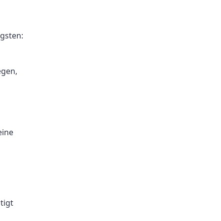
gsten:
egen,
eine
tigt