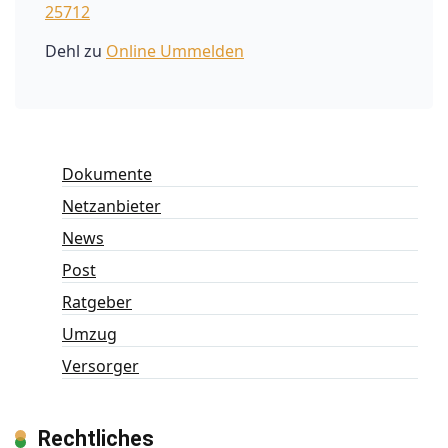
25712
Dehl
zu
Online Ummelden
Dokumente
Netzanbieter
News
Post
Ratgeber
Umzug
Versorger
Rechtliches