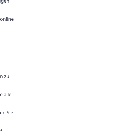
egen,
 online
en zu
 alle
en Sie
nt