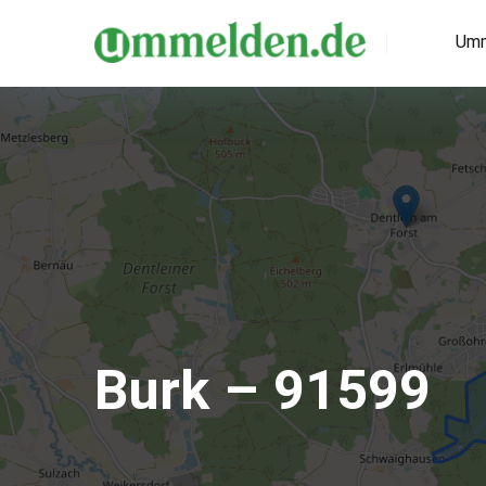
Umm
Burk – 91599