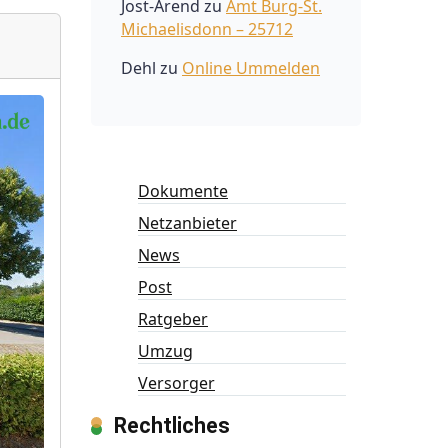
Jost-Arend
zu
Amt Burg-St.
Michaelisdonn – 25712
Dehl
zu
Online Ummelden
Dokumente
Netzanbieter
News
Post
Ratgeber
Umzug
Versorger
Rechtliches