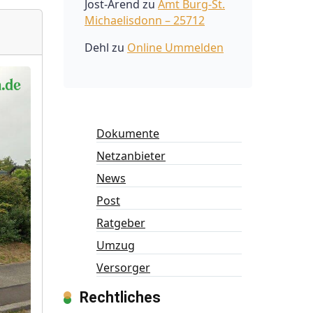
Jost-Arend
zu
Amt Burg-St.
Michaelisdonn – 25712
Dehl
zu
Online Ummelden
Dokumente
Netzanbieter
News
Post
Ratgeber
Umzug
Versorger
Rechtliches