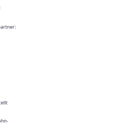
n
artner:
ellt
ohn-