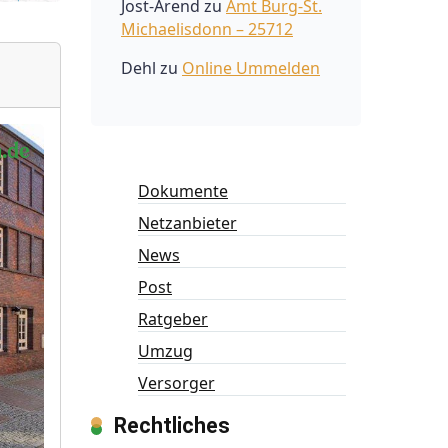
Jost-Arend
zu
Amt Burg-St.
Michaelisdonn – 25712
Dehl
zu
Online Ummelden
Dokumente
Netzanbieter
News
Post
Ratgeber
Umzug
Versorger
Rechtliches