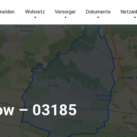
elden:
Wohnsitz
Versorger
Dokumente
Netzan
ow – 03185