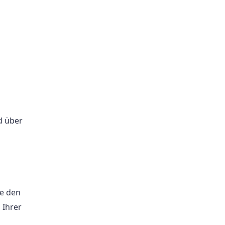
d über
m
ie den
 Ihrer