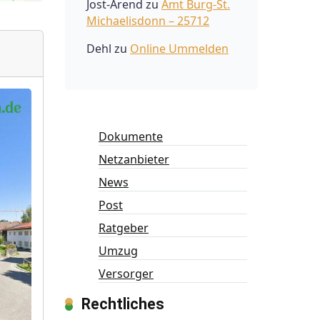
Jost-Arend
zu
Amt Burg-St.
Michaelisdonn – 25712
Dehl
zu
Online Ummelden
Dokumente
Netzanbieter
News
Post
Ratgeber
Umzug
Versorger
Rechtliches