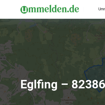
Umm
Eglfing – 8238