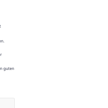
t
en.
r
n
en guten