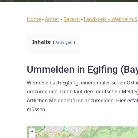
Home
-
Ämter
-
Bayern
-
Landkreis – Weilheim-
Inhalte
Anzeigen
Ummelden in Eglfing (Ba
Wenn Sie nach Eglfing, einem malerischen Ort i
umzumelden. Denn laut dem deutschen Meldegese
örtlichen Meldebehörde anzumelden. Hier erfah
müssen.