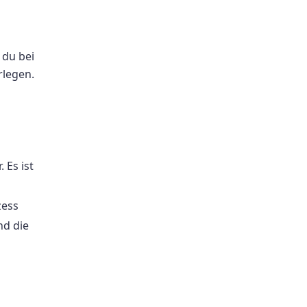
 du bei
rlegen.
 Es ist
zess
nd die