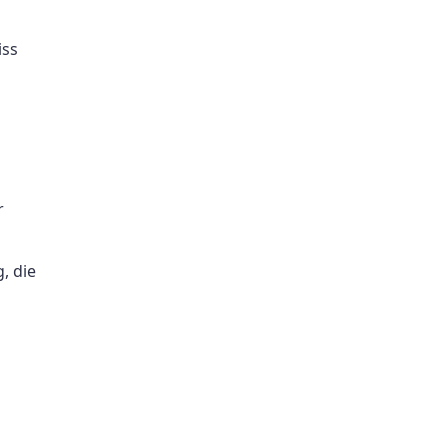
iss
r
, die