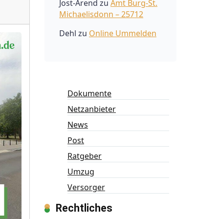
Jost-Arend
zu
Amt Burg-St.
Michaelisdonn – 25712
Dehl
zu
Online Ummelden
Dokumente
Netzanbieter
News
Post
Ratgeber
Umzug
Versorger
Rechtliches