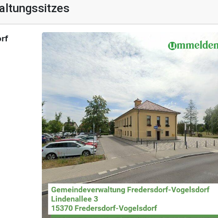
altungssitzes
rf