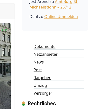
Jost-Arend
zu
Amt Burg-St.
Michaelisdonn – 25712
Dehl
zu
Online Ummelden
Dokumente
Netzanbieter
News
Post
Ratgeber
Umzug
Versorger
Rechtliches