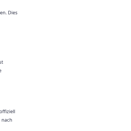
en. Dies
st
e
fiziell
e nach