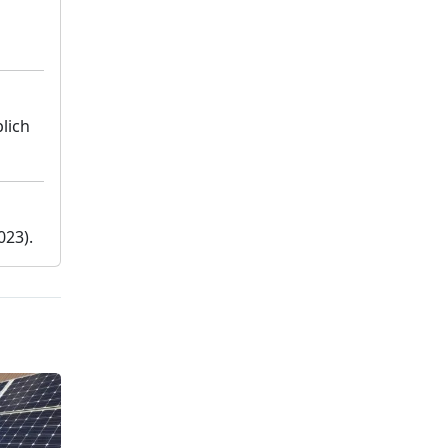
lich
023).