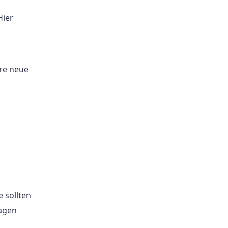
Hier
hre neue
 sollten
agen