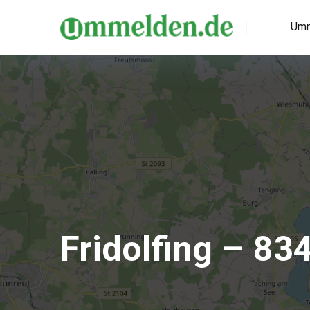
Umm
Fridolfing – 83