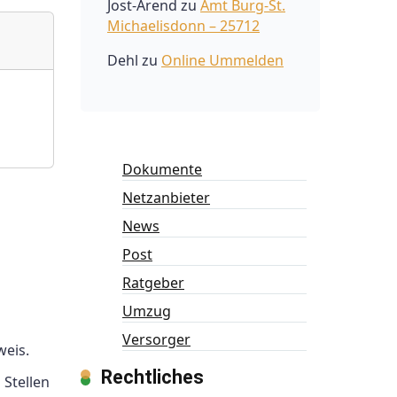
Jost-Arend
zu
Amt Burg-St.
Michaelisdonn – 25712
Dehl
zu
Online Ummelden
Dokumente
Netzanbieter
News
Post
Ratgeber
Umzug
Versorger
weis.
Rechtliches
Stellen