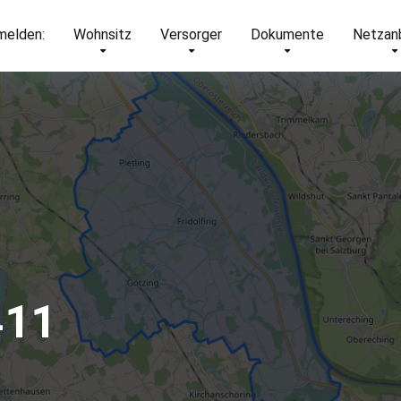
elden:
Wohnsitz
Versorger
Dokumente
Netzan
411