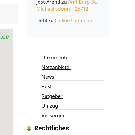
Jost-Arend
zu
Amt Burg-St.
Michaelisdonn – 25712
Dehl
zu
Online Ummelden
Dokumente
Netzanbieter
News
Post
Ratgeber
Umzug
Versorger
Rechtliches