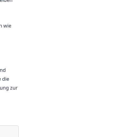
elden
n wie
und
 die
tung zur