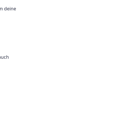
m deine
auch