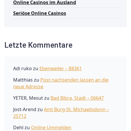
Online Casinos im Ausland
Seriöse Online Casinos
Letzte Kommentare
Adi ruko
zu
Ebenweiler – 88361
Matthias
zu
Post nachsenden lassen an die
neue Adresse
YETER, Mesut
zu
Bad Bibra, Stadt – 06647
Jost-Arend
zu
Amt Burg-St. Michaelisdonn –
25712
Dehl
zu
Online Ummelden