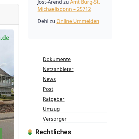
Jost-Arend
zu
Amt Burg-St.
Michaelisdonn – 25712
Dehl
zu
Online Ummelden
Dokumente
Netzanbieter
News
Post
Ratgeber
Umzug
Versorger
Rechtliches