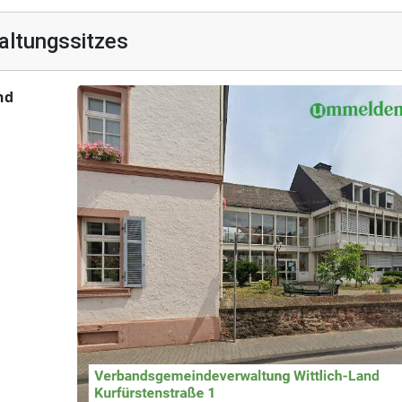
altungssitzes
nd