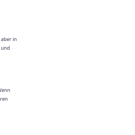
aber in
g und
 Wenn
hren