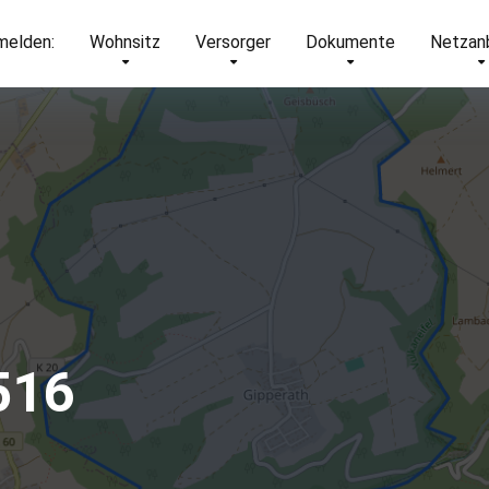
elden:
Wohnsitz
Versorger
Dokumente
Netzan
516