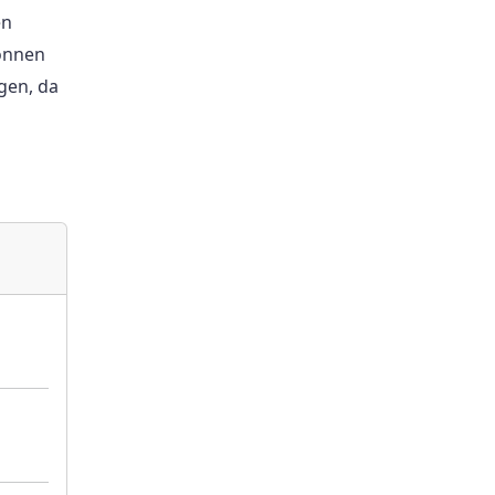
en
können
gen, da