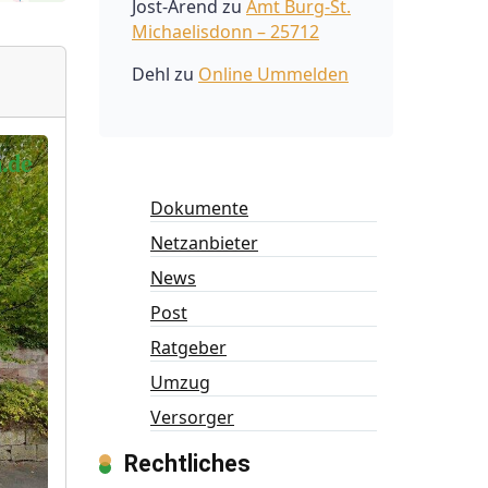
Jost-Arend
zu
Amt Burg-St.
Michaelisdonn – 25712
Dehl
zu
Online Ummelden
Dokumente
Netzanbieter
News
Post
Ratgeber
Umzug
Versorger
Rechtliches