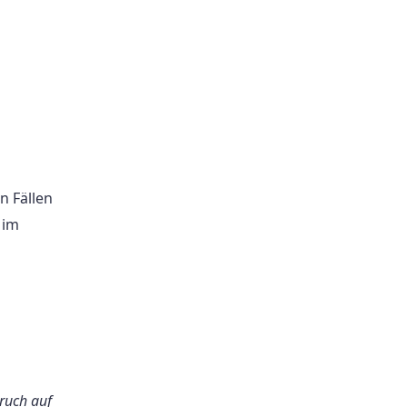
n Fällen
 im
pruch auf