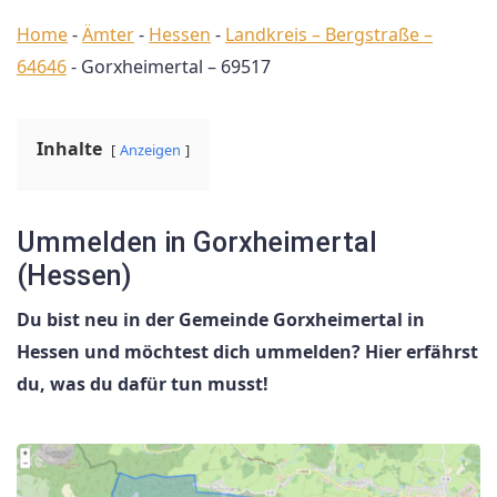
Home
-
Ämter
-
Hessen
-
Landkreis – Bergstraße –
64646
-
Gorxheimertal – 69517
Inhalte
Anzeigen
Ummelden in Gorxheimertal
(Hessen)
Du bist neu in der Gemeinde Gorxheimertal in
Hessen und möchtest dich ummelden? Hier erfährst
du, was du dafür tun musst!