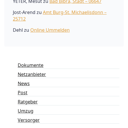
YETER, Mesut
zu
Bad Bibra, Stadt – 06647
Jost-Arend
zu
Amt Burg-St. Michaelisdonn –
25712
Dehl
zu
Online Ummelden
Dokumente
Netzanbieter
News
Post
Ratgeber
Umzug
Versorger