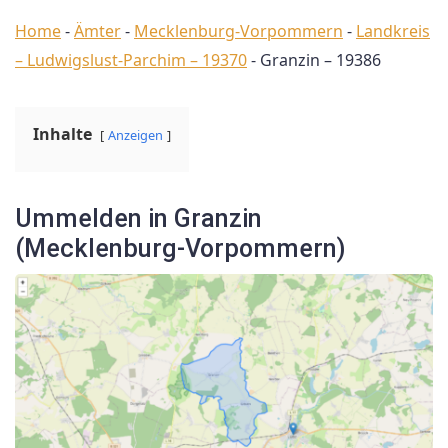
Home
-
Ämter
-
Mecklenburg-Vorpommern
-
Landkreis
– Ludwigslust-Parchim – 19370
-
Granzin – 19386
Inhalte
Anzeigen
Ummelden in Granzin
(Mecklenburg-Vorpommern)