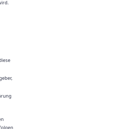
ird.
diese
geber,
ärung
en
folgen