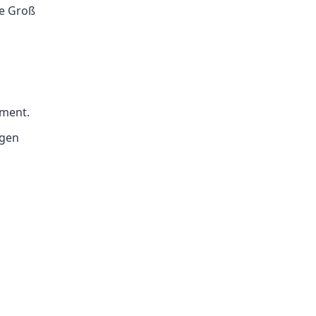
de Groß
ument.
igen