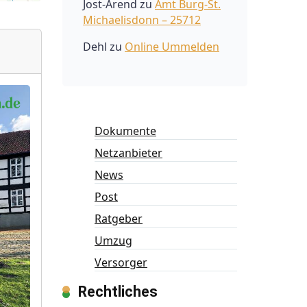
Jost-Arend
zu
Amt Burg-St.
Michaelisdonn – 25712
Dehl
zu
Online Ummelden
Dokumente
Netzanbieter
News
Post
Ratgeber
Umzug
Versorger
Rechtliches