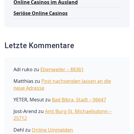
Online Casinos im Ausland
Seriöse Online Casinos
Letzte Kommentare
Adi ruko
zu
Ebenweiler – 88361
Matthias
zu
Post nachsenden lassen an die
neue Adresse
YETER, Mesut
zu
Bad Bibra, Stadt – 06647
Jost-Arend
zu
Amt Burg-St. Michaelisdonn –
25712
Dehl
zu
Online Ummelden