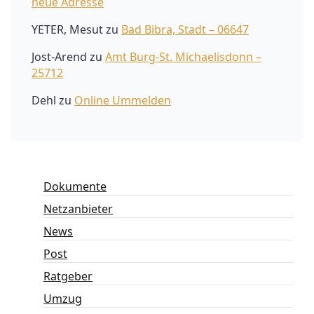
neue Adresse
YETER, Mesut
zu
Bad Bibra, Stadt – 06647
Jost-Arend
zu
Amt Burg-St. Michaelisdonn –
25712
Dehl
zu
Online Ummelden
Dokumente
Netzanbieter
News
Post
Ratgeber
Umzug