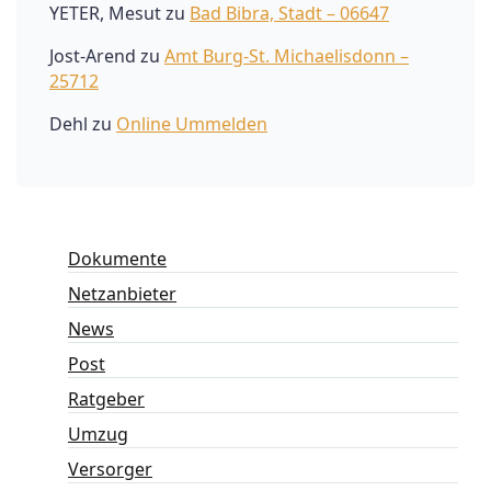
YETER, Mesut
zu
Bad Bibra, Stadt – 06647
Jost-Arend
zu
Amt Burg-St. Michaelisdonn –
25712
Dehl
zu
Online Ummelden
Dokumente
Netzanbieter
News
Post
Ratgeber
Umzug
Versorger