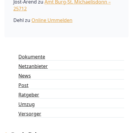
Jost-Arend
zu
Amt Burg-St. Michaelisdonn –
25712
Dehl
zu
Online Ummelden
Dokumente
Netzanbieter
News
Post
Ratgeber
Umzug
Versorger