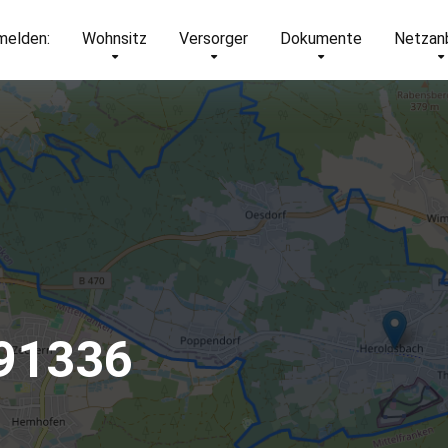
elden:
Wohnsitz
Versorger
Dokumente
Netzan
 91336