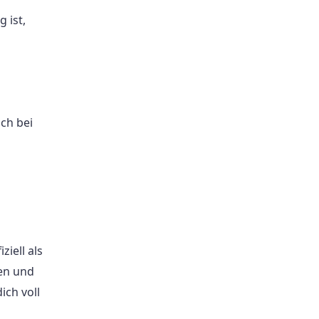
 ist,
ch bei
iell als
en und
ch voll