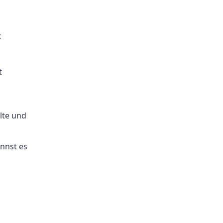
:
t
lte und
nnst es