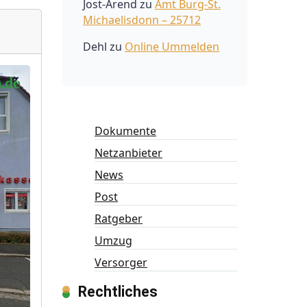
Jost-Arend
zu
Amt Burg-St.
Michaelisdonn – 25712
Dehl
zu
Online Ummelden
Dokumente
Netzanbieter
News
Post
Ratgeber
Umzug
Versorger
Rechtliches