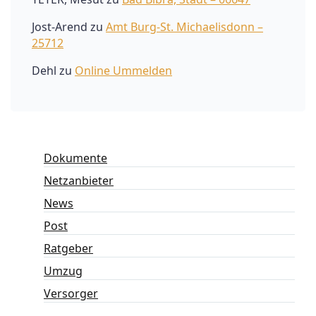
Jost-Arend
zu
Amt Burg-St. Michaelisdonn –
25712
Dehl
zu
Online Ummelden
Dokumente
Netzanbieter
News
Post
Ratgeber
Umzug
Versorger