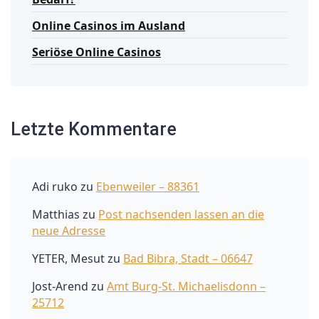
Online Casinos im Ausland
Seriöse Online Casinos
Letzte Kommentare
Adi ruko
zu
Ebenweiler – 88361
Matthias
zu
Post nachsenden lassen an die
neue Adresse
YETER, Mesut
zu
Bad Bibra, Stadt – 06647
Jost-Arend
zu
Amt Burg-St. Michaelisdonn –
25712