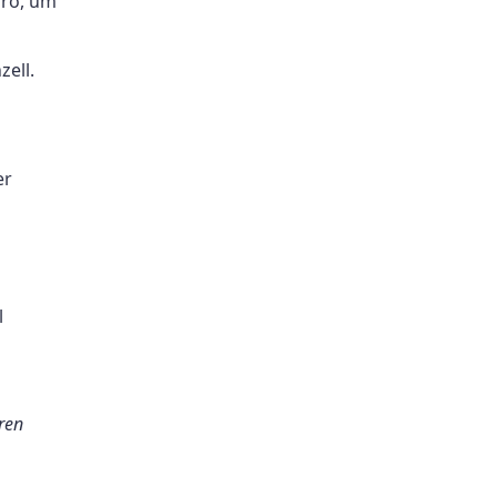
üro, um
ell.
er
l
ren