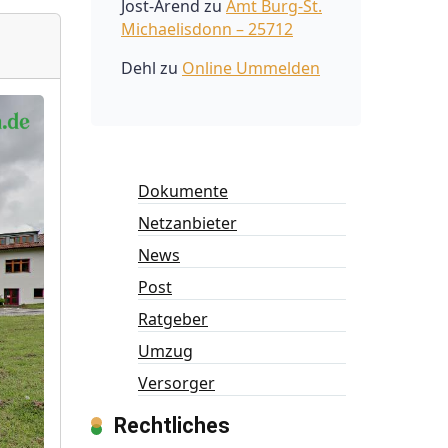
Jost-Arend
zu
Amt Burg-St.
Michaelisdonn – 25712
Dehl
zu
Online Ummelden
Dokumente
Netzanbieter
News
Post
Ratgeber
Umzug
Versorger
Rechtliches