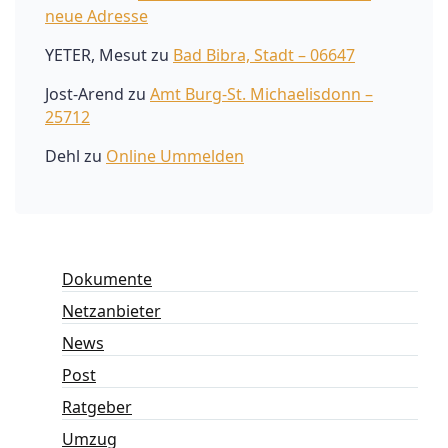
neue Adresse
YETER, Mesut
zu
Bad Bibra, Stadt – 06647
Jost-Arend
zu
Amt Burg-St. Michaelisdonn –
25712
Dehl
zu
Online Ummelden
Dokumente
Netzanbieter
News
Post
Ratgeber
Umzug