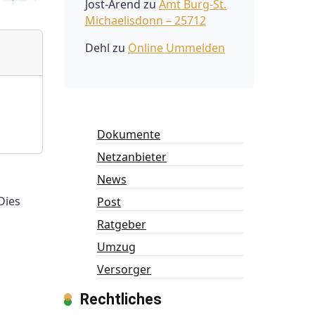
Jost-Arend
zu
Amt Burg-St.
Michaelisdonn – 25712
Dehl
zu
Online Ummelden
Dokumente
Netzanbieter
News
Dies
Post
Ratgeber
Umzug
Versorger
Rechtliches