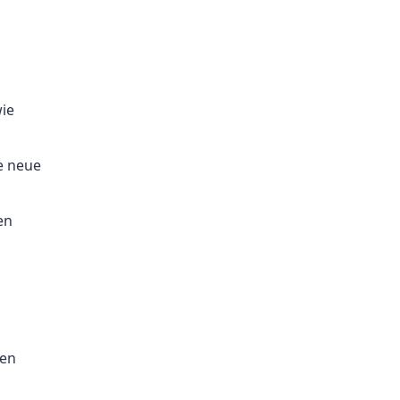
wie
e neue
en
hen