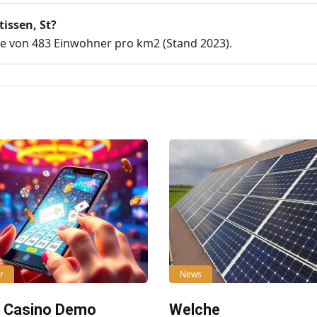
tissen, St?
hte von 483 Einwohner pro km2 (Stand 2023).
r
News
e Casino Demo
Welche