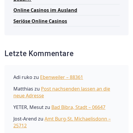
Online Casinos im Ausland
Seriöse Online Casinos
Letzte Kommentare
Adi ruko
zu
Ebenweiler – 88361
Matthias
zu
Post nachsenden lassen an die
neue Adresse
YETER, Mesut
zu
Bad Bibra, Stadt – 06647
Jost-Arend
zu
Amt Burg-St. Michaelisdonn –
25712