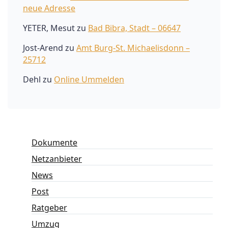
neue Adresse
YETER, Mesut
zu
Bad Bibra, Stadt – 06647
Jost-Arend
zu
Amt Burg-St. Michaelisdonn –
25712
Dehl
zu
Online Ummelden
Dokumente
Netzanbieter
News
Post
Ratgeber
Umzug