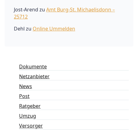
Jost-Arend
zu
Amt Burg-St. Michaelisdonn –
25712
Dehl
zu
Online Ummelden
Dokumente
Netzanbieter
News
Post
Ratgeber
Umzug
Versorger