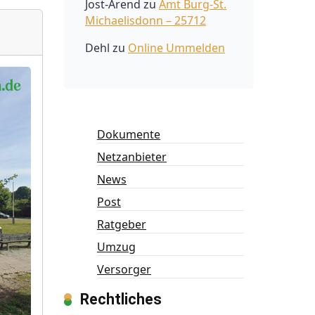
Jost-Arend
zu
Amt Burg-St.
Michaelisdonn – 25712
Dehl
zu
Online Ummelden
Dokumente
Netzanbieter
News
Post
Ratgeber
Umzug
Versorger
Rechtliches