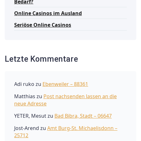
Bedarf?
Online Casinos im Ausland
Seriöse Online Casinos
Letzte Kommentare
Adi ruko
zu
Ebenweiler – 88361
Matthias
zu
Post nachsenden lassen an die
neue Adresse
YETER, Mesut
zu
Bad Bibra, Stadt – 06647
Jost-Arend
zu
Amt Burg-St. Michaelisdonn –
25712