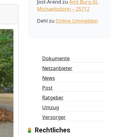
Jost-Arend
zu
Amt Burg-St.
Michaelisdonn – 25712
Dehl
zu
Online Ummelden
Dokumente
Netzanbieter
News
Post
Ratgeber
Umzug
Versorger
Rechtliches