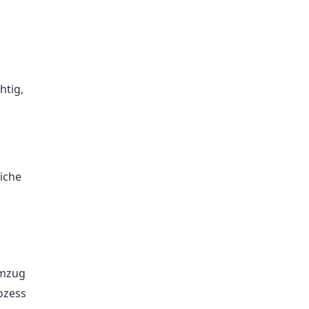
htig,
iche
Umzug
rozess