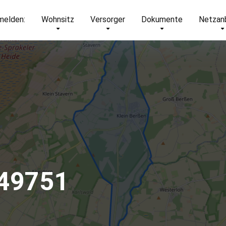
elden:
Wohnsitz
Versorger
Dokumente
Netzan
 49751