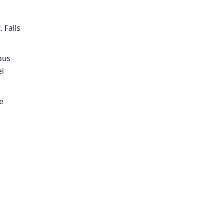
 Falls
aus
ei
e