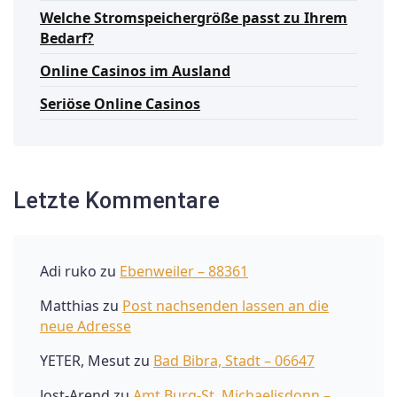
Welche Stromspeichergröße passt zu Ihrem
Bedarf?
Online Casinos im Ausland
Seriöse Online Casinos
Letzte Kommentare
Adi ruko
zu
Ebenweiler – 88361
Matthias
zu
Post nachsenden lassen an die
neue Adresse
YETER, Mesut
zu
Bad Bibra, Stadt – 06647
Jost-Arend
zu
Amt Burg-St. Michaelisdonn –