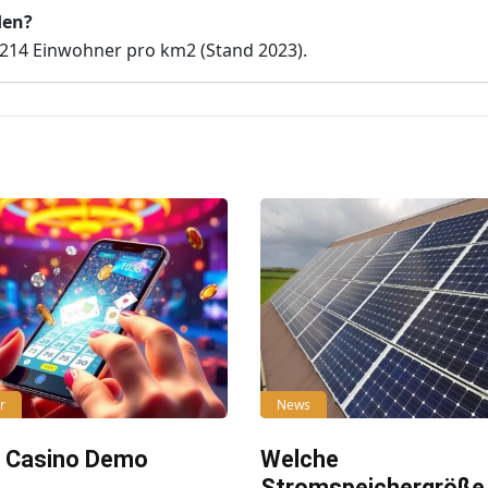
den?
 214 Einwohner pro km2 (Stand 2023).
r
News
e Casino Demo
Welche
Stromspeichergröße