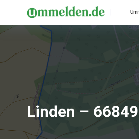
Umm
Linden – 66849