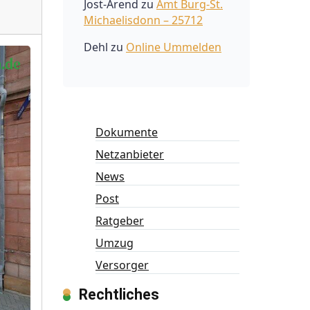
Jost-Arend
zu
Amt Burg-St.
Michaelisdonn – 25712
Dehl
zu
Online Ummelden
Dokumente
Netzanbieter
News
Post
Ratgeber
Umzug
Versorger
Rechtliches