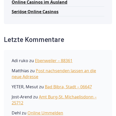
Online Casinos im Ausland
Seriöse Online Casinos
Letzte Kommentare
Adi ruko
zu
Ebenweiler – 88361
Matthias
zu
Post nachsenden lassen an die
neue Adresse
YETER, Mesut
zu
Bad Bibra, Stadt – 06647
Jost-Arend
zu
Amt Burg-St. Michaelisdonn –
25712
Dehl
zu
Online Ummelden